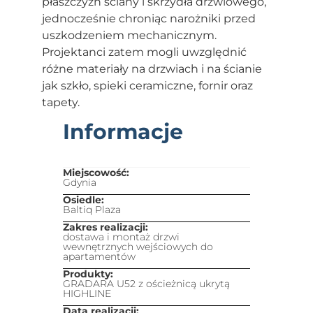
płaszczyzn ściany i skrzydła drzwiowego,
jednocześnie chroniąc narożniki przed
uszkodzeniem mechanicznym.
Projektanci zatem mogli uwzględnić
różne materiały na drzwiach i na ścianie
jak szkło, spieki ceramiczne, fornir oraz
tapety.
Informacje
Miejscowość:
Gdynia
Osiedle:
Baltiq Plaza
Zakres realizacji:
dostawa i montaż drzwi
wewnętrznych wejściowych do
apartamentów
Produkty:
GRADARA U52 z ościeżnicą ukrytą
HIGHLINE
Data realizacji: