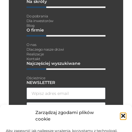
Na skróty
Do pobrania
Dla inwestorów
Blog
O firmie
O nas
Dlaczego nasze drzwi
Realizacje
Kontakt
Najczęściej wyszukiwane
Ościeżnice
NEWSLETTER
Zarządzaj zgodami plików
cookie
Wyrażam zgodę na przesyłanie
informacji handlowych środkami
Aby zapewnić jak najlepsze wrażenia, korzystamy z technologii,