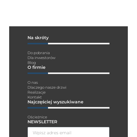
Na skróty
Do pobrania
Dla inwestorów
Blog
O firmie
O nas
Dlaczego nasze drzwi
Realizacje
Kontakt
Najczęściej wyszukiwane
Ościeżnice
NEWSLETTER