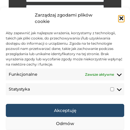
Zarządzaj zgodami plików
cookie
Wyrażam zgodę na przesyłanie
informacji handlowych środkami
Aby zapewnić jak najlepsze wrażenia, korzystamy z technologii,
komunikacji elektronicznej.
takich jak pliki cookie, do przechowywania i/lub uzyskiwania
dostępu do informacji o urządzeniu. Zgoda na te technologie
Polityka prywatności
pozwoli nam przetwarzać dane, takie jak zachowanie podczas
przeglądania lub unikalne identyfikatory na tej stronie. Brak
WYŚLIJ
wyrażenia zgody lub wycofanie zgody może niekorzystnie wpłynąć
na niektóre cechy i funkcje.
Funkcjonalne
Zawsze aktywne
ENTRA 2024
Polityka prywatności
RODO
Zakaz kopiowania treści strony bez zgody właściciela
Statystyka
DZIAŁ INWESTYCJI
+48 723 684 621
inwestycje@entra.pl
ENTRA sp. z. o. o.
Zdrowa 10,
Akceptuję
83-000 Juszkowo
Odmów