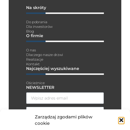
Na skróty
Do pobrania
Dla inwestorów
Blog
O firmie
O nas
Dlaczego nasze drzwi
Realizacje
Kontakt
Najczęściej wyszukiwane
Ościeżnice
NEWSLETTER
Zarządzaj zgodami plików
cookie
Wyrażam zgodę na przesyłanie